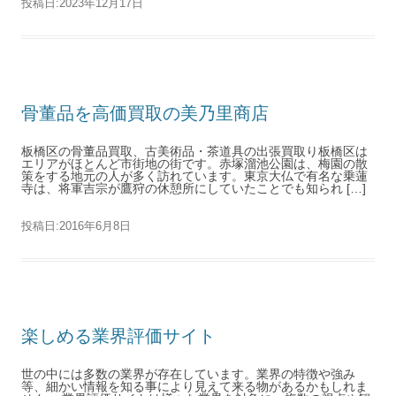
投稿日:
2023年12月17日
骨董品を高価買取の美乃里商店
板橋区の骨董品買取、古美術品・茶道具の出張買取り板橋区は
エリアがほとんど市街地の街です。赤塚溜池公園は、梅園の散
策をする地元の人が多く訪れています。東京大仏で有名な乗蓮
寺は、将軍吉宗が鷹狩の休憩所にしていたことでも知られ […]
投稿日:
2016年6月8日
楽しめる業界評価サイト
世の中には多数の業界が存在しています。業界の特徴や強み
等、細かい情報を知る事により見えて来る物があるかもしれま